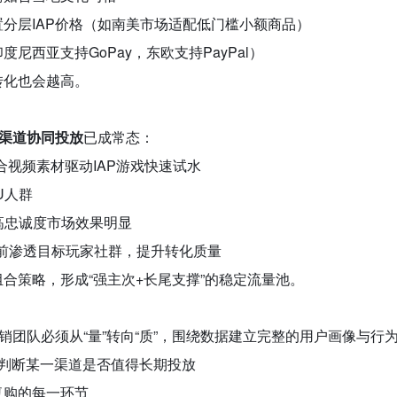
分层IAP价格（如南美市场适配低门槛小额商品）
尼西亚支持GoPay，东欧支持PayPal）
转化也会越高。
渠道协同投放
已成常态：
ds，适合视频素材驱动IAP游戏快速试水
U人群
高忠诚度市场效果明显
d，可提前渗透目标玩家社群，提升转化质量
合策略，形成“强主次+长尾支撑”的稳定流量池。
销团队必须从“量”转向“质”，围绕数据建立完整的用户画像与行
判断某一渠道是否值得长期投放
复购的每一环节