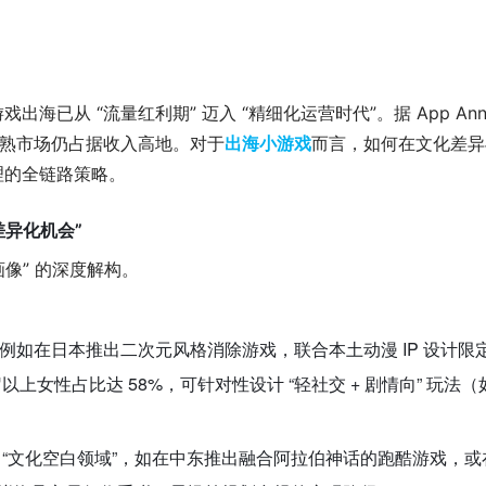
已从 “流量红利期” 迈入 “精细化运营时代”。据 App Ann
出海小游戏
成熟市场仍占据收入高地。对于
而言，如何在文化差异
理的全链路策略。
差异化机会”
画像” 的深度解构。
联动”，例如在日本推出二次元风格消除游戏，联合本土动漫 IP 设计
上女性占比达 58%，可针对性设计 “轻社交 + 剧情向” 玩法（如
 与 “文化空白领域”，如在中东推出融合阿拉伯神话的跑酷游戏