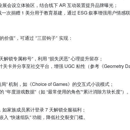
how 等行业展会设立体验区，结合线下 AR 互动装置提升品牌曝光；
载一次捐赠 1 美分用于教育基建，通过 ESG 叙事增强用户情感
价值”，可通过 “三层钩子” 实现：
0 天解锁专属称号”，利用 “损失厌恶” 心理提升留存；
关卡并分享至社交平台，增强 UGC 粘性（参考《Geometry 
 机制，如《Choice of Games》的交互式小说模式；
的 “年度游戏数据”（如 “最常使用的角色”“累计消除方块长度”）
”，如家族成员累计登录 7 天解锁全服福利；
工具中嵌入 “快速组队” 功能，降低社交裂变门槛。