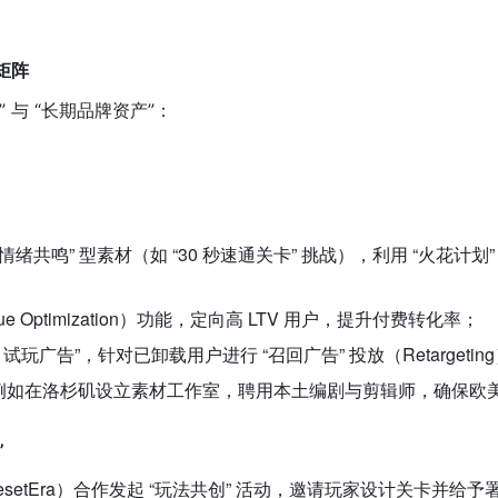
矩阵
 与 “长期品牌资产”：
 + 情绪共鸣” 型素材（如 “30 秒速通关卡” 挑战），利用 “火花计划
lue Optimization）功能，定向高 LTV 用户，提升付费转化率；
频 + 试玩广告”，针对已卸载用户进行 “召回广告” 投放（Retargetin
，例如在洛杉矶设立素材工作室，聘用本土编剧与剪辑师，确保欧美
”
ResetEra）合作发起 “玩法共创” 活动，邀请玩家设计关卡并给予