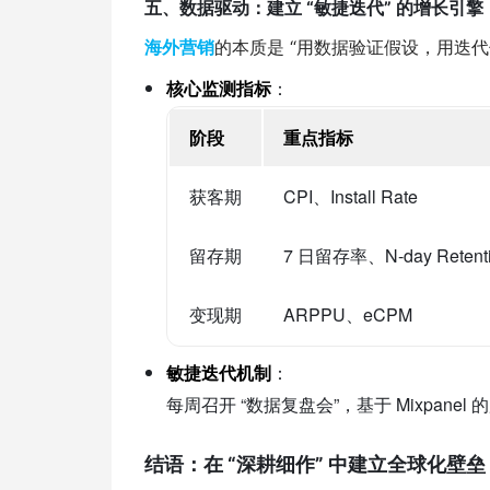
五、数据驱动：建立 “敏捷迭代” 的增长引擎
海外营销
的本质是 “用数据验证假设，用迭代
核心监测指标
：
阶段
重点指标
获客期
CPI、Install Rate
留存期
7 日留存率、N-day Retent
变现期
ARPPU、eCPM
敏捷迭代机制
：
每周召开 “数据复盘会”，基于 Mixpane
结语：在 “深耕细作” 中建立全球化壁垒