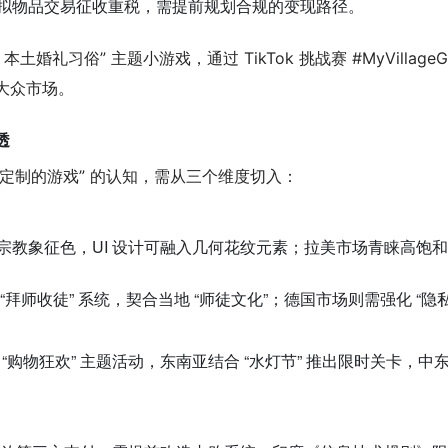
拟物品交易征收重税，需提前规划合规的变现路径。
土婚礼习俗” 主题小游戏，通过 TikTok 挑战赛 #MyVilla
动大众市场。
透
定制的游戏” 的认知，需从三个维度切入：
象征色，UI 设计可融入几何花纹元素；拉美市场青睐高饱和度色彩与
拜师收徒” 系统，契合当地 “师徒文化”；德国市场则需强化 “
计 “购物狂欢” 主题活动，东南亚结合 “水灯节” 推出限时关卡